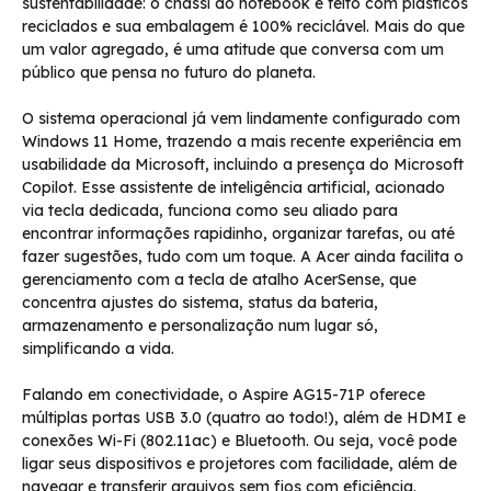
sustentabilidade: o chassi do notebook é feito com plásticos
reciclados e sua embalagem é 100% reciclável. Mais do que
um valor agregado, é uma atitude que conversa com um
público que pensa no futuro do planeta.
O sistema operacional já vem lindamente configurado com
Windows 11 Home, trazendo a mais recente experiência em
usabilidade da Microsoft, incluindo a presença do Microsoft
Copilot. Esse assistente de inteligência artificial, acionado
via tecla dedicada, funciona como seu aliado para
encontrar informações rapidinho, organizar tarefas, ou até
fazer sugestões, tudo com um toque. A Acer ainda facilita o
gerenciamento com a tecla de atalho AcerSense, que
concentra ajustes do sistema, status da bateria,
armazenamento e personalização num lugar só,
simplificando a vida.
Falando em conectividade, o Aspire AG15-71P oferece
múltiplas portas USB 3.0 (quatro ao todo!), além de HDMI e
conexões Wi-Fi (802.11ac) e Bluetooth. Ou seja, você pode
ligar seus dispositivos e projetores com facilidade, além de
navegar e transferir arquivos sem fios com eficiência.