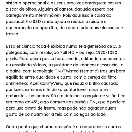
sistema operacional e os seus arquivos carreguem em um
piscar de olhos. Alguém aí cansou daquela espera por
carregamento interminável? Pois aqui isso é coisa do
passado! E o SSD ainda ajuda a reduzir o ruído e o
aquecimento do aparelho, deixando tudo mais silencioso e
fresco.
Essa eficiência toda é exibida numa tela generosa de 15,6
polegadas, com resolução Full HD – ou seja, 1920×1080
pixels. Para quem passa horas lendo, editando documentos
ou assistindo vídeos, a qualidade da imagem é essencial, e
o painel com tecnologia TN (Twisted Nematic) traz um bom
equilíbrio entre qualidade e custo, com a cereja do filtro
antirreflexo Acer ComfyView, que reduz o brilho causado
por luzes externas e te deixa confortável mesmo em
ambientes iluminados. Só um detalhe: o ângulo de visão fica
em torno de 45º, algo comum nos painéis TN, que é perfeito
para uso direto de frente, mas pode não agradar quem
gosta de compartilhar a tela com colegas ao lado.
Outro ponto que chama atenção é o compromisso com a