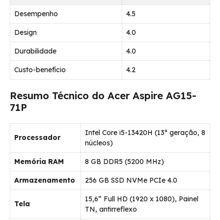
Desempenho
4.5
Design
4.0
Durabilidade
4.0
Custo-benefício
4.2
Resumo Técnico do Acer Aspire AG15-
71P
Intel Core i5-13420H (13ª geração, 8
Processador
núcleos)
Memória RAM
8 GB DDR5 (5200 MHz)
Armazenamento
256 GB SSD NVMe PCIe 4.0
15,6” Full HD (1920 x 1080), Painel
Tela
TN, antirreflexo