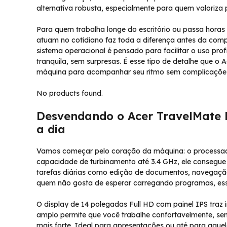
alternativa robusta, especialmente para quem valoriza 
Para quem trabalha longe do escritório ou passa hora
atuam no cotidiano faz toda a diferença antes da com
sistema operacional é pensado para facilitar o uso prof
tranquila, sem surpresas. É esse tipo de detalhe que 
máquina para acompanhar seu ritmo sem complicaçõe
No products found.
Desvendando o Acer TravelMate P
a dia
Vamos começar pelo coração da máquina: o processado
capacidade de turbinamento até 3.4 GHz, ele consegue 
tarefas diárias como edição de documentos, navegação
quem não gosta de esperar carregando programas, essa
O display de 14 polegadas Full HD com painel IPS traz 
amplo permite que você trabalhe confortavelmente, se
mais forte. Ideal para apresentações ou até para aque