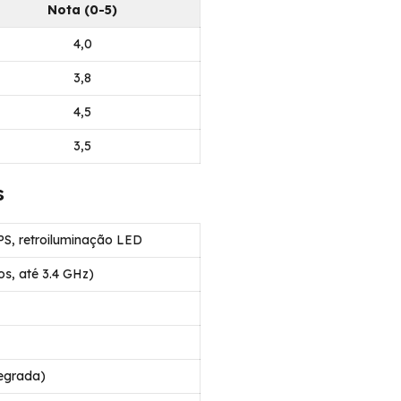
Nota (0-5)
4,0
3,8
4,5
3,5
s
IPS, retroiluminação LED
os, até 3.4 GHz)
tegrada)