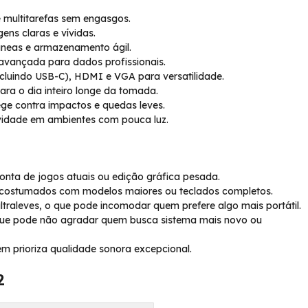
e multitarefas sem engasgos.
ens claras e vívidas.
tâneas e armazenamento ágil.
avançada para dados profissionais.
cluindo USB-C), HDMI e VGA para versatilidade.
ara o dia inteiro longe da tomada.
ege contra impactos e quedas leves.
ividade em ambientes com pouca luz.
onta de jogos atuais ou edição gráfica pesada.
acostumados com modelos maiores ou teclados completos.
traleves, o que pode incomodar quem prefere algo mais portátil.
 que pode não agradar quem busca sistema mais novo ou
m prioriza qualidade sonora excepcional.
2