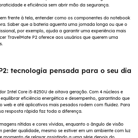
praticidade e eficiência sem abrir mão da segurança.
s em frente à tela, entender como os componentes do notebook
pra. Saber que a bateria aguenta uma jornada longa ou que o
issional, por exemplo, ajuda a garantir uma experiência mais
o Acer TravelMate P2 oferece aos usuários que querem uma
s.
2: tecnologia pensada para o seu dia
r Intel Core i5-8250U de oitava geração. Com 4 núcleos e
equilibrar eficiência energética e desempenho, garantindo que
 web e até aplicativos mais pesados rodem com fluidez. Para
 resposta rápida faz toda a diferença.
imagens nítidas e cores vívidas, enquanto o ângulo de visão
m perder qualidade, mesmo se estiver em um ambiente com luz
le momento de relaxar assistindo a uma série depois do