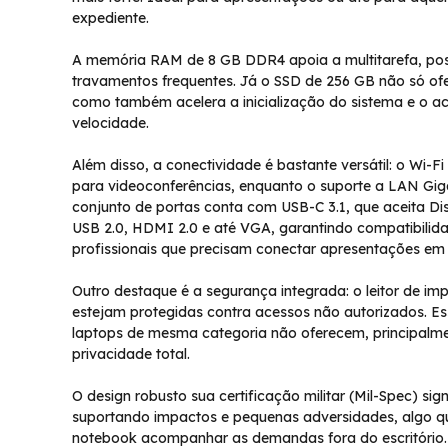
expediente.
A memória RAM de 8 GB DDR4 apoia a multitarefa, poss
travamentos frequentes. Já o SSD de 256 GB não só of
como também acelera a inicialização do sistema e o a
velocidade.
Além disso, a conectividade é bastante versátil: o Wi-
para videoconferências, enquanto o suporte a LAN G
conjunto de portas conta com USB-C 3.1, que aceita Di
USB 2.0, HDMI 2.0 e até VGA, garantindo compatibilida
profissionais que precisam conectar apresentações em 
Outro destaque é a segurança integrada: o leitor de im
estejam protegidas contra acessos não autorizados. E
laptops de mesma categoria não oferecem, principalm
privacidade total.
O design robusto sua certificação militar (Mil-Spec) si
suportando impactos e pequenas adversidades, algo que
notebook acompanhar as demandas fora do escritório.