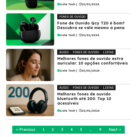
Lista Tech
|
15/01/2026
FONES DE OUVIDO
Fone de Ouvido Qcy T20 é bom?
Descubra se vale mesmo a pena
Lista Tech
|
15/01/2026
ÁUDIO
FONES DE OUVIDO
LISTAS
Melhores fones de ouvido extra
auricular: 10 opções confortáveis
Lista Tech
|
10/01/2026
ÁUDIO
FONES DE OUVIDO
LISTAS
Melhores fones de ouvido
bluetooth até 200: Top 10
acessíveis
Lista Tech
|
10/01/2026
Previous
1
2
3
4
5
…
9
Next