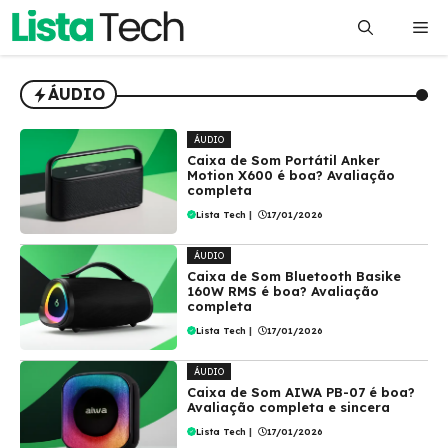
Pular
Me
para
o
conteúdo
ÁUDIO
ÁUDIO
Caixa de Som Portátil Anker
Motion X600 é boa? Avaliação
completa
Lista Tech
|
17/01/2026
ÁUDIO
Caixa de Som Bluetooth Basike
160W RMS é boa? Avaliação
completa
Lista Tech
|
17/01/2026
ÁUDIO
Caixa de Som AIWA PB-07 é boa?
Avaliação completa e sincera
Lista Tech
|
17/01/2026