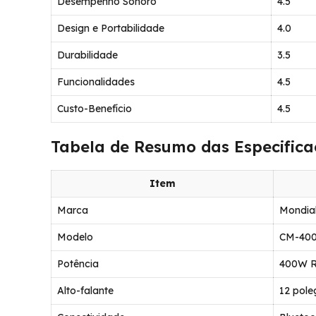
Desempenho Sonoro
4.5
Design e Portabilidade
4.0
Durabilidade
3.5
Funcionalidades
4.5
Custo-Benefício
4.5
Tabela de Resumo das Especifica
Item
Marca
Mondia
Modelo
CM-40
Potência
400W 
Alto-falante
12 pol