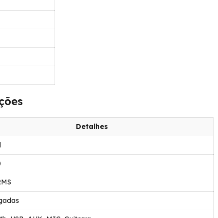
ções
Detalhes
l
0
RMS
egadas