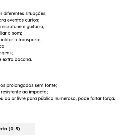
diferentes situações;
ara eventos curtos;
microfone e guitarra;
iar o som;
cilitar o transporte;
da;
tagens;
e extra bacana.
sos prolongados sem fonte;
 resistente ao impacto;
ao ar livre para público numeroso, pode faltar força.
ota (0-5)