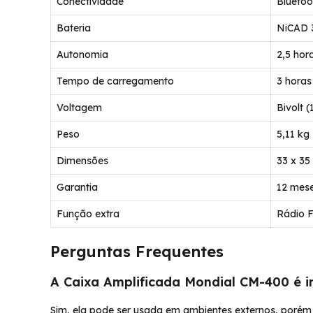
Conectividade
Bluetoo
Bateria
NiCAD 
Autonomia
2,5 hor
Tempo de carregamento
3 horas
Voltagem
Bivolt 
Peso
5,11 kg
Dimensões
33 x 35
Garantia
12 mes
Função extra
Rádio 
Perguntas Frequentes
A Caixa Amplificada Mondial CM-400 é i
Sim, ela pode ser usada em ambientes externos, porém