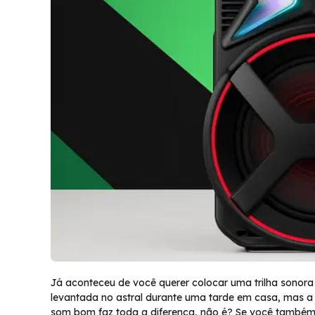
Já aconteceu de você querer colocar uma trilha sonor
levantada no astral durante uma tarde em casa, mas
som bom faz toda a diferença, não é? Se você também