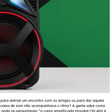
a para animar um encontro com os amigos ou para dar aquela
 a caixa de som não acompanhava o ritmo? A gente sabe como
 anda se perguntando “a caixa amplificada Mondial CM-400 é