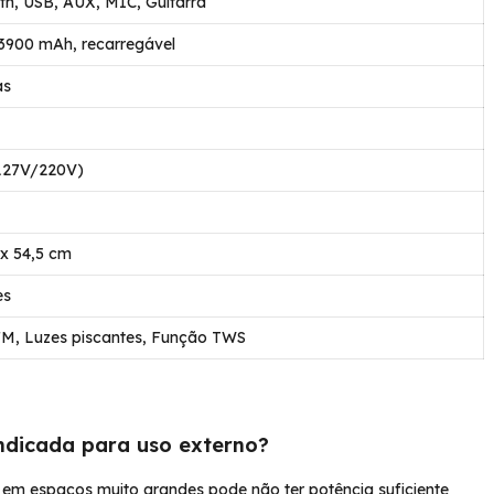
th, USB, AUX, MIC, Guitarra
3900 mAh, recarregável
as
(127V/220V)
 x 54,5 cm
es
FM, Luzes piscantes, Função TWS
ndicada para uso externo?
 em espaços muito grandes pode não ter potência suficiente