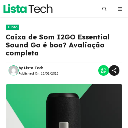
Pular
Me
para
o
conteúdo
ÁUDIO
Caixa de Som I2GO Essential
Sound Go é boa? Avaliação
completa
by
Lista Tech
Published On:
16/01/2026