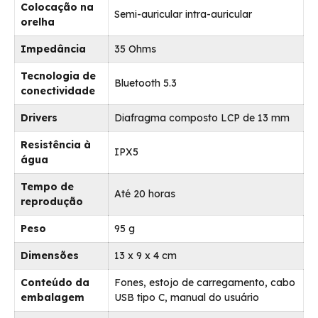
Colocação na
Semi-auricular intra-auricular
orelha
Impedância
35 Ohms
Tecnologia de
Bluetooth 5.3
conectividade
Drivers
Diafragma composto LCP de 13 mm
Resistência à
IPX5
água
Tempo de
Até 20 horas
reprodução
Peso
95 g
Dimensões
13 x 9 x 4 cm
Conteúdo da
Fones, estojo de carregamento, cabo
embalagem
USB tipo C, manual do usuário