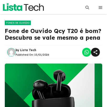
Pular
Me
para
o
conteúdo
FONES DE OUVIDO
Fone de Ouvido Qcy T20 é bom?
Descubra se vale mesmo a pena
by
Lista Tech
Published On:
15/01/2026