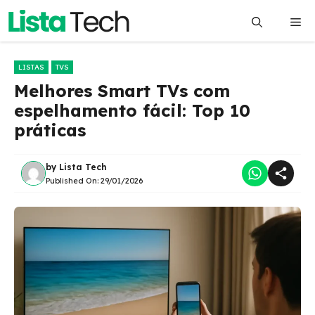
Pular
Me
para
o
conteúdo
LISTAS
TVS
Melhores Smart TVs com
espelhamento fácil: Top 10
práticas
by
Lista Tech
Published On:
29/01/2026