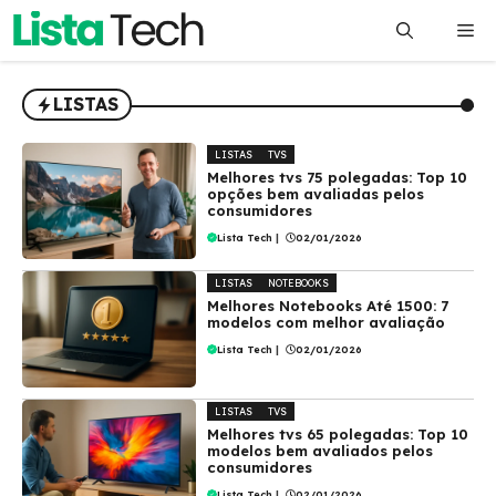
Pular
Me
para
o
conteúdo
LISTAS
LISTAS
TVS
Melhores tvs 75 polegadas: Top 10
opções bem avaliadas pelos
consumidores
Lista Tech
|
02/01/2026
LISTAS
NOTEBOOKS
Melhores Notebooks Até 1500: 7
modelos com melhor avaliação
Lista Tech
|
02/01/2026
LISTAS
TVS
Melhores tvs 65 polegadas: Top 10
modelos bem avaliados pelos
consumidores
Lista Tech
|
02/01/2026