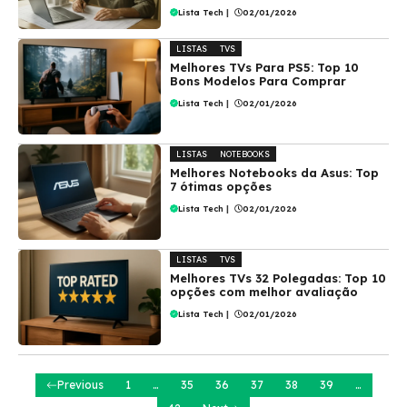
Lista Tech
|
02/01/2026
LISTAS
TVS
Melhores TVs Para PS5: Top 10
Bons Modelos Para Comprar
Lista Tech
|
02/01/2026
LISTAS
NOTEBOOKS
Melhores Notebooks da Asus: Top
7 ótimas opções
Lista Tech
|
02/01/2026
LISTAS
TVS
Melhores TVs 32 Polegadas: Top 10
opções com melhor avaliação
Lista Tech
|
02/01/2026
Previous
1
…
35
36
37
38
39
…