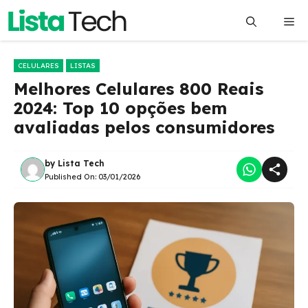
Pular
Me
para
o
conteúdo
CELULARES
LISTAS
Melhores Celulares 800 Reais
2024: Top 10 opções bem
avaliadas pelos consumidores
by
Lista Tech
Published On:
03/01/2026