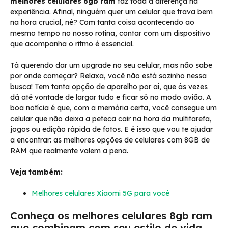
melhores celulares 8gb ram
faz toda a diferença na
experiência. Afinal, ninguém quer um celular que trava bem
na hora crucial, né? Com tanta coisa acontecendo ao
mesmo tempo no nosso rotina, contar com um dispositivo
que acompanha o ritmo é essencial.
Tá querendo dar um upgrade no seu celular, mas não sabe
por onde começar? Relaxa, você não está sozinho nessa
busca! Tem tanta opção de aparelho por aí, que às vezes
dá até vontade de largar tudo e ficar só no modo avião. A
boa notícia é que, com a memória certa, você consegue um
celular que não deixa a peteca cair na hora da multitarefa,
jogos ou edição rápida de fotos. E é isso que vou te ajudar
a encontrar: as melhores opções de celulares com 8GB de
RAM que realmente valem a pena.
Veja também:
Melhores celulares Xiaomi 5G para você
Conheça os melhores celulares 8gb ram
que combinam com seu estilo de vida