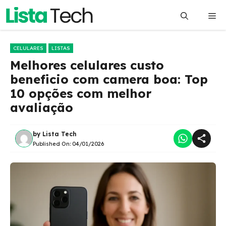
Pular
Me
para
o
conteúdo
CELULARES
LISTAS
Melhores celulares custo
beneficio com camera boa: Top
10 opções com melhor
avaliação
by
Lista Tech
Published On:
04/01/2026