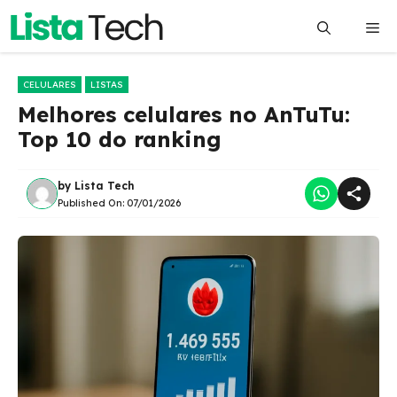
Pular
Me
para
o
conteúdo
CELULARES
LISTAS
Melhores celulares no AnTuTu:
Top 10 do ranking
by
Lista Tech
Published On:
07/01/2026