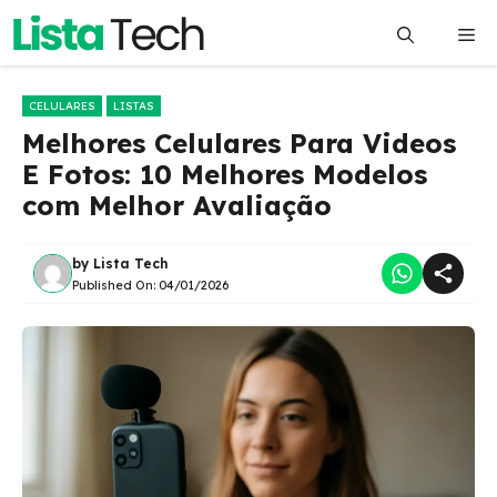
Pular
Me
para
o
conteúdo
CELULARES
LISTAS
Melhores Celulares Para Videos
E Fotos: 10 Melhores Modelos
com Melhor Avaliação
by
Lista Tech
Published On:
04/01/2026