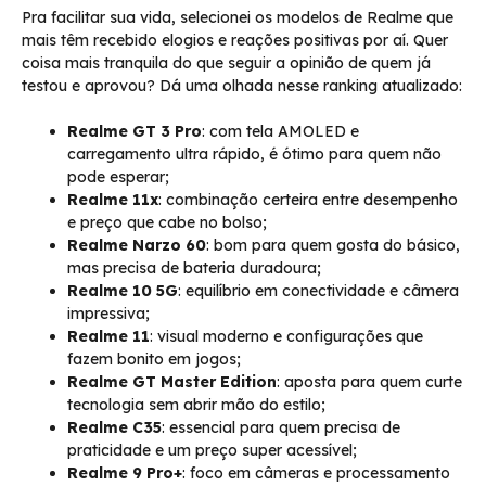
Pra facilitar sua vida, selecionei os modelos de Realme que
mais têm recebido elogios e reações positivas por aí. Quer
coisa mais tranquila do que seguir a opinião de quem já
testou e aprovou? Dá uma olhada nesse ranking atualizado:
Realme GT 3 Pro
: com tela AMOLED e
carregamento ultra rápido, é ótimo para quem não
pode esperar;
Realme 11x
: combinação certeira entre desempenho
e preço que cabe no bolso;
Realme Narzo 60
: bom para quem gosta do básico,
mas precisa de bateria duradoura;
Realme 10 5G
: equilíbrio em conectividade e câmera
impressiva;
Realme 11
: visual moderno e configurações que
fazem bonito em jogos;
Realme GT Master Edition
: aposta para quem curte
tecnologia sem abrir mão do estilo;
Realme C35
: essencial para quem precisa de
praticidade e um preço super acessível;
Realme 9 Pro+
: foco em câmeras e processamento