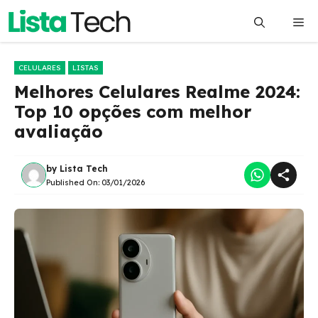
Pular
Me
para
o
conteúdo
CELULARES
LISTAS
Melhores Celulares Realme 2024:
Top 10 opções com melhor
avaliação
by
Lista Tech
Published On:
03/01/2026