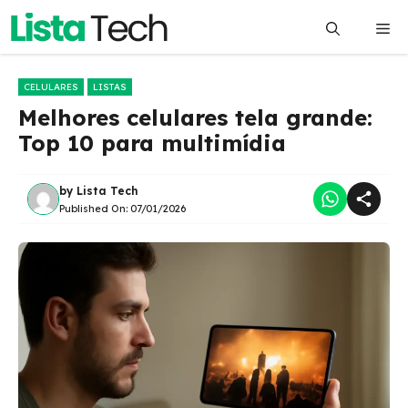
Pular
Me
para
o
conteúdo
CELULARES
LISTAS
Melhores celulares tela grande:
Top 10 para multimídia
by
Lista Tech
Published On:
07/01/2026