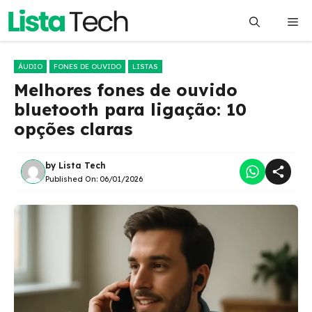
Pular
Me
para
o
conteúdo
ÁUDIO
FONES DE OUVIDO
LISTAS
Melhores fones de ouvido
bluetooth para ligação: 10
opções claras
by
Lista Tech
Published On:
06/01/2026