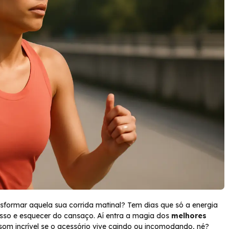
sformar aquela sua corrida matinal? Tem dias que só a energia
asso e esquecer do cansaço. Aí entra a magia dos
melhores
 som incrível se o acessório vive caindo ou incomodando, né?