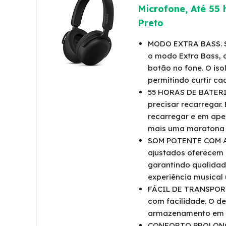
Microfone, Até 55 
Preto
MODO EXTRA BASS. Si
o modo Extra Bass, 
botão no fone. O iso
permitindo curtir c
55 HORAS DE BATERIA
precisar recarregar.
recarregar e em ape
mais uma maratona 
SOM POTENTE COM AS
ajustados oferecem 
garantindo qualidade
experiência musical 
FÁCIL DE TRANSPORTA
com facilidade. O de
armazenamento em b
CONFORTO PROLONG