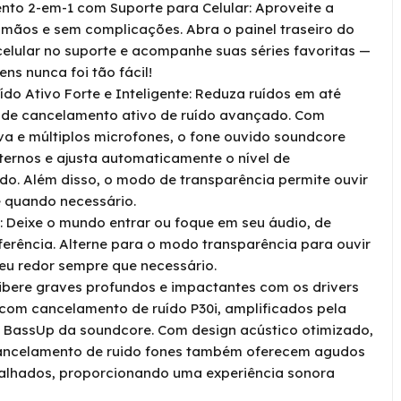
nto 2-em-1 com Suporte para Celular: Aproveite a
 mãos e sem complicações. Abra o painel traseiro do
celular no suporte e acompanhe suas séries favoritas —
ens nunca foi tão fácil!
do Ativo Forte e Inteligente: Reduza ruídos em até
 de cancelamento ativo de ruído avançado. Com
va e múltiplos microfones, o fone ouvido soundcore
ternos e ajusta automaticamente o nível de
do. Além disso, o modo de transparência permite ouvir
 quando necessário.
 Deixe o mundo entrar ou foque em seu áudio, de
erência. Alterne para o modo transparência para ouvir
eu redor sempre que necessário.
ibere graves profundos e impactantes com os drivers
com cancelamento de ruído P30i, amplificados pela
a BassUp da soundcore. Com design acústico otimizado,
cancelamento de ruido fones também oferecem agudos
talhados, proporcionando uma experiência sonora