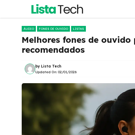
Pular
para
o
conteúdo
ÁUDIO
FONES DE OUVIDO
LISTAS
Melhores fones de ouvido 
recomendados
by
Lista Tech
Updated On:
02/01/2026