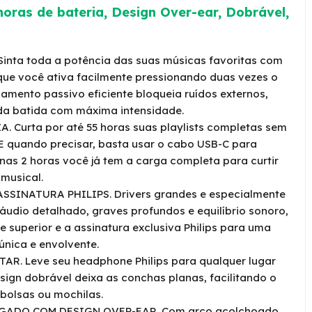
horas de bateria, Design Over-ear, Dobrável,
nta toda a potência das suas músicas favoritas com
que você ativa facilmente pressionando duas vezes o
lamento passivo eficiente bloqueia ruídos externos,
ada batida com máxima intensidade.
. Curta por até 55 horas suas playlists completas sem
 E quando precisar, basta usar o cabo USB-C para
nas 2 horas você já tem a carga completa para curtir
musical.
SINATURA PHILIPS. Drivers grandes e especialmente
áudio detalhado, graves profundos e equilíbrio sonoro,
 superior e a assinatura exclusiva Philips para uma
única e envolvente.
R. Leve seu headphone Philips para qualquer lugar
sign dobrável deixa as conchas planas, facilitando o
olsas ou mochilas.
ADO COM DESIGN OVER-EAR. Com arco acolchoado,