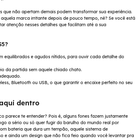
es que não apertam demais podem transformar sua experiência.
 aquela marca irritante depois de pouco tempo, né? Se você está
tar atenção nesses detalhes que facilitam até a sua
S5?
m equilibrados e agudos nítidos, para ouvir cada detalhe do
io da partida sem aquele chiado chato.
 adequado.
eless, Bluetooth ou USB, o que garantir o encaixe perfeito no seu
aqui dentro
o parece te entender? Pois é, alguns fones fazem justamente
ogo a sério ou só quer fugir do barulho do mundo real por
com bateria que dura um tempão, aquele sistema de
o e ainda um design que não fica feio quando você levantar pra