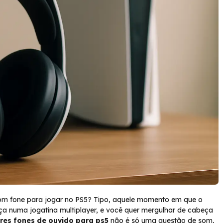
bom fone para jogar no PS5? Tipo, aquele momento em que o
ça numa jogatina multiplayer, e você quer mergulhar de cabeça
res fones de ouvido para ps5
não é só uma questão de som,