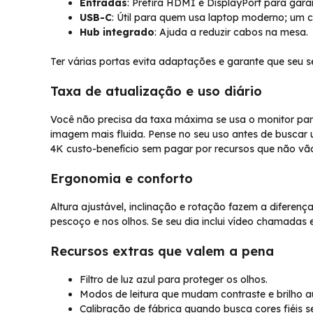
Entradas
: Prefira HDMI e DisplayPort para gara
USB-C
: Útil para quem usa laptop moderno; um c
Hub integrado
: Ajuda a reduzir cabos na mesa.
Ter várias portas evita adaptações e garante que seu s
Taxa de atualização e uso diário
Você não precisa da taxa máxima se usa o monitor par
imagem mais fluida. Pense no seu uso antes de buscar u
4K custo-benefício sem pagar por recursos que não vão
Ergonomia e conforto
Altura ajustável, inclinação e rotação fazem a diferen
pescoço e nos olhos. Se seu dia inclui vídeo chamadas e l
Recursos extras que valem a pena
Filtro de luz azul para proteger os olhos.
Modos de leitura que mudam contraste e brilho 
Calibração de fábrica quando busca cores fiéis s