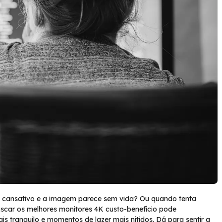
 cansativo e a imagem parece sem vida? Ou quando tenta
uscar os melhores monitores 4K custo-benefício pode
 tranquilo e momentos de lazer mais nítidos. Dá para sentir a