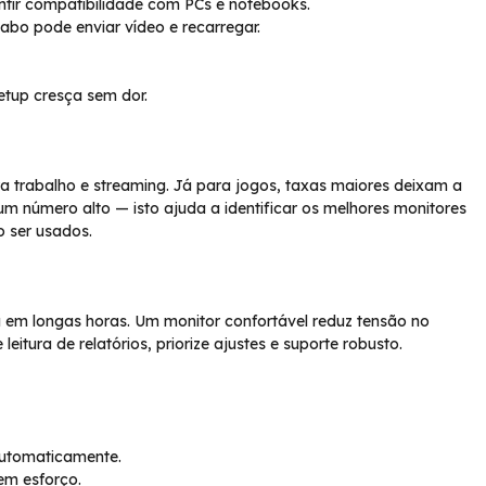
ntir compatibilidade com PCs e notebooks.
abo pode enviar vídeo e recarregar.
etup cresça sem dor.
a trabalho e streaming. Já para jogos, taxas maiores deixam a
m número alto — isto ajuda a identificar os melhores monitores
 ser usados.
ça em longas horas. Um monitor confortável reduz tensão no
eitura de relatórios, priorize ajustes e suporte robusto.
automaticamente.
em esforço.