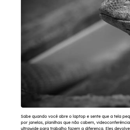
Sabe quando você abre o laptop e sente que a tela pe
por janelas, planilhas que não cabem, videoconferênci
ultrawide para trabalho fazem a diferença. Eles devol