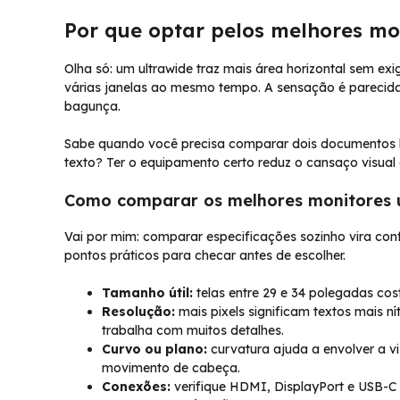
Por que optar pelos melhores mo
Olha só: um ultrawide traz mais área horizontal sem ex
várias janelas ao mesmo tempo. A sensação é parecid
bagunça.
Sabe quando você precisa comparar dois documentos l
texto? Ter o equipamento certo reduz o cansaço visual e
Como comparar os melhores monitores u
Vai por mim: comparar especificações sozinho vira con
pontos práticos para checar antes de escolher.
Tamanho útil:
telas entre 29 e 34 polegadas co
Resolução:
mais pixels significam textos mais n
trabalha com muitos detalhes.
Curvo ou plano:
curvatura ajuda a envolver a v
movimento de cabeça.
Conexões:
verifique HDMI, DisplayPort e USB-C 