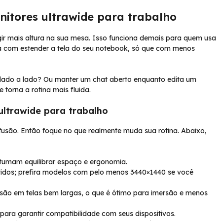
nitores ultrawide para trabalho
igir mais altura na sua mesa. Isso funciona demais para quem usa
a com estender a tela do seu notebook, só que com menos
ado a lado? Ou manter um chat aberto enquanto edita um
 torna a rotina mais fluida.
ltrawide para trabalho
fusão. Então foque no que realmente muda sua rotina. Abaixo,
stumam equilibrar espaço e ergonomia.
ítidos; prefira modelos com pelo menos 3440×1440 se você
isão em telas bem largas, o que é ótimo para imersão e menos
para garantir compatibilidade com seus dispositivos.