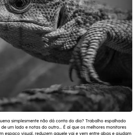
quena simplesmente não dá conta do dia? Trabalho espalhado
a de um lado e notas do outro… É aí que os melhores monitores
vem espaço visual, reduzem aquele vai e vem entre abas e ajudam