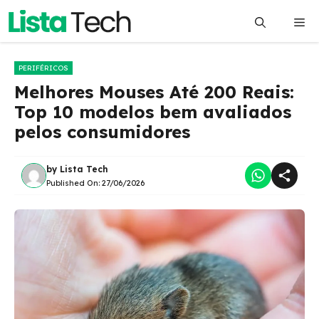
Pular
Me
para
o
conteúdo
PERIFÉRICOS
Melhores Mouses Até 200 Reais:
Top 10 modelos bem avaliados
pelos consumidores
by
Lista Tech
Published On:
27/06/2026