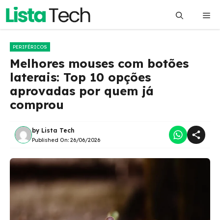
Pular
Me
para
o
conteúdo
PERIFÉRICOS
Melhores mouses com botões
laterais: Top 10 opções
aprovadas por quem já
comprou
by
Lista Tech
Published On:
26/06/2026