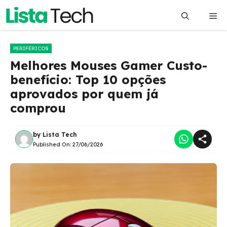
Pular
Me
para
o
conteúdo
PERIFÉRICOS
Melhores Mouses Gamer Custo-
benefício: Top 10 opções
aprovados por quem já
comprou
by
Lista Tech
Published On:
27/06/2026