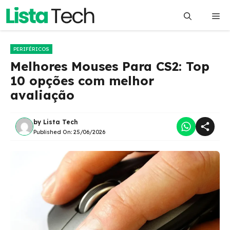
Pular
Me
para
o
conteúdo
PERIFÉRICOS
Melhores Mouses Para CS2: Top
10 opções com melhor
avaliação
by
Lista Tech
Published On:
25/06/2026