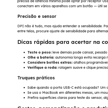
precisa de latência mínima pode optar por receptor US
conectam em vários aparelhos com um botão — útil se
Precisão e sensor
DPI não é tudo, mas ajuda entender a sensibilidade. Par
entre telas, procure ajuste de sensibilidade para alterna
Dicas rápidas para acertar na 
Teste o peso:
leve demais pode cansar, pesado 
Olhe a bateria:
autonomia longa evita recarga n
Considere botões extras:
atalhos programáveis 
Verifique a roda:
rolagem suave e clique preci
Truques práticos
Sabe quando a porta USB-C está ocupada? Um do
Se usa o MacBook em diferentes mesas, um mouse 
Prefira superfícies claras para teste do sensor