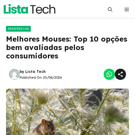
Pular
Me
para
o
conteúdo
PERIFÉRICOS
Melhores Mouses: Top 10 opções
bem avaliadas pelos
consumidores
by
Lista Tech
Published On:
25/06/2026