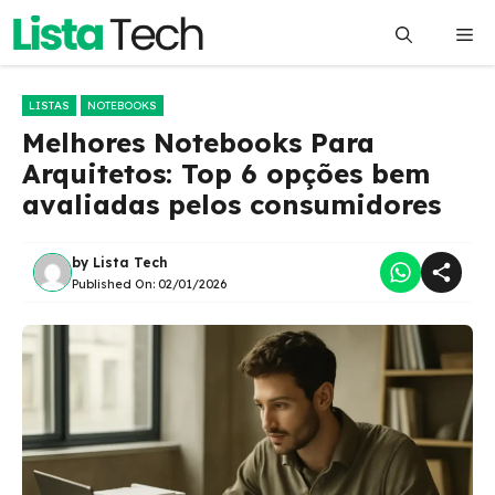
Pular
Me
para
o
conteúdo
LISTAS
NOTEBOOKS
Melhores Notebooks Para
Arquitetos: Top 6 opções bem
avaliadas pelos consumidores
by
Lista Tech
Published On:
02/01/2026