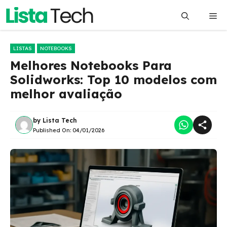
Pular
Me
para
o
conteúdo
LISTAS
NOTEBOOKS
Melhores Notebooks Para
Solidworks: Top 10 modelos com
melhor avaliação
by
Lista Tech
Published On:
04/01/2026