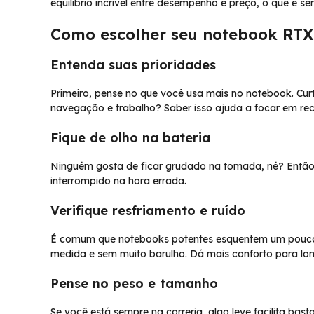
equilíbrio incrível entre desempenho e preço, o que é s
Como escolher seu notebook RTX
Entenda suas prioridades
Primeiro, pense no que você usa mais no notebook. Cur
navegação e trabalho? Saber isso ajuda a focar em recu
Fique de olho na bateria
Ninguém gosta de ficar grudado na tomada, né? Então
interrompido na hora errada.
Verifique resfriamento e ruído
É comum que notebooks potentes esquentem um pouco
medida e sem muito barulho. Dá mais conforto para lo
Pense no peso e tamanho
Se você está sempre na correria, algo leve facilita ba