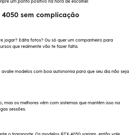
empre um ponto positivo na hora de escolher.
 4050 sem complicação
te jogar? Edita fotos? Ou só quer um companheiro para
rsos que realmente vão te fazer falta.
 avalie modelos com boa autonomia para que seu dia não seja
, mas os melhores vêm com sistemas que mantêm isso na
ngas sessões.
stante o transporte. Os modelos RTX 4050 variam, então vale