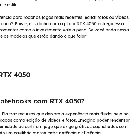
e estilo.
ncia para rodar os jogos mais recentes, editar fotos ou vídeos
tranco? Pois é, essa linha com a placa RTX 4050 entrega essa
comentar como o investimento vale a pena. Se você anda nessa
e os modelos que estão dando o que falar!
 RTX 4050
 notebooks com RTX 4050?
la traz recursos que deixam a experiência mais fluida, seja no
esadas como edição de vídeos e fotos. Imagina poder renderizar
ernidade ou curtir um jogo que exige gráficos caprichados sem
o um equilíbrio massa entre potência e eficiência.