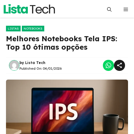
Pular
Me
para
o
conteúdo
LISTAS
NOTEBOOKS
Melhores Notebooks Tela IPS:
Top 10 ótimas opções
by
Lista Tech
Published On:
04/01/2026