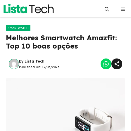
Pular
Me
para
o
conteúdo
SMARTWATCH
Melhores Smartwatch Amazfit:
Top 10 boas opções
by
Lista Tech
Published On:
17/06/2026