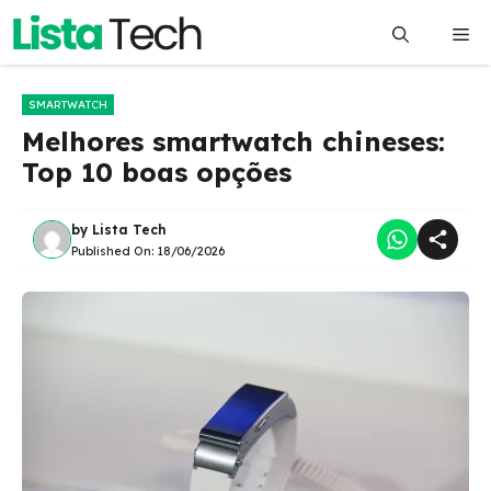
Pular
Me
para
o
conteúdo
SMARTWATCH
Melhores smartwatch chineses:
Top 10 boas opções
by
Lista Tech
Published On:
18/06/2026