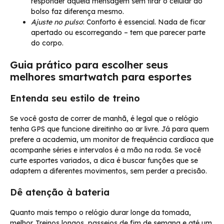
responder aquela mensagem sem tirar o celular do
bolso faz diferença mesmo.
Ajuste no pulso
: Conforto é essencial. Nada de ficar
apertado ou escorregando – tem que parecer parte
do corpo.
Guia prático para escolher seus
melhores smartwatch para esportes
Entenda seu estilo de treino
Se você gosta de correr de manhã, é legal que o relógio
tenha GPS que funcione direitinho ao ar livre. Já para quem
prefere a academia, um monitor de frequência cardíaca que
acompanhe séries e intervalos é a mão na roda. Se você
curte esportes variados, a dica é buscar funções que se
adaptem a diferentes movimentos, sem perder a precisão.
Dê atenção à bateria
Quanto mais tempo o relógio durar longe da tomada,
melhor. Treinos longos, passeios de fim de semana e até um