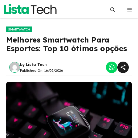
Pular
Me
para
o
conteúdo
SMARTWATCH
Melhores Smartwatch Para
Esportes: Top 10 ótimas opções
by
Lista Tech
Published On:
16/06/2026