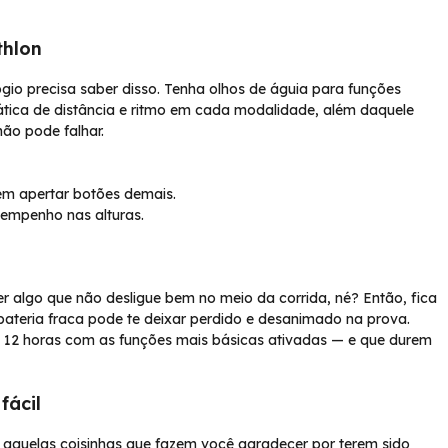
thlon
gio precisa saber disso. Tenha olhos de águia para funções
ática de distância e ritmo em cada modalidade, além daquele
ão pode falhar.
em apertar botões demais.
sempenho nas alturas.
er algo que não desligue bem no meio da corrida, né? Então, fica
ateria fraca pode te deixar perdido e desanimado na prova.
 12 horas com as funções mais básicas ativadas — e que durem
fácil
 aquelas coisinhas que fazem você agradecer por terem sido