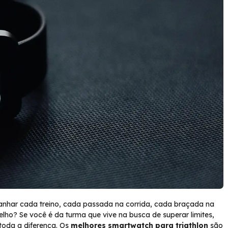
anhar cada treino, cada passada na corrida, cada braçada na
ho? Se você é da turma que vive na busca de superar limites,
oda a diferença. Os
melhores smartwatch para triathlon
são