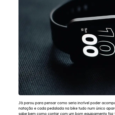
Já parou para pensar como seria incrível poder acomp
natação e cada pedalada na bike tudo num único aparel
sabe bem como contar com um bom equipamento faz t