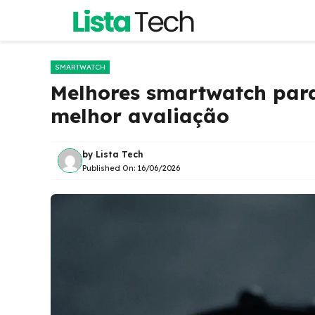
Pular
para
o
conteúdo
SMARTWATCH
Melhores smartwatch para
melhor avaliação
by
Lista Tech
Published On:
16/06/2026