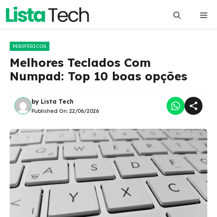
Pular
Me
para
o
conteúdo
PERIFÉRICOS
Melhores Teclados Com
Numpad: Top 10 boas opções
by
Lista Tech
Published On:
22/06/2026