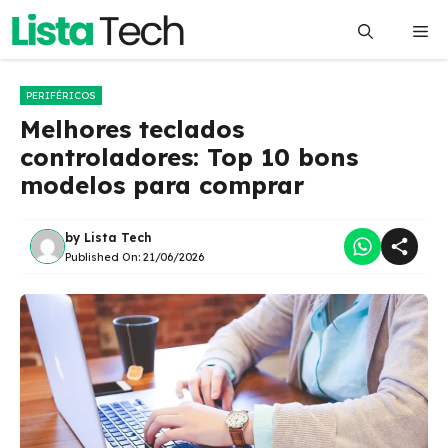
Pular
Me
para
o
conteúdo
PERIFÉRICOS
Melhores teclados
controladores: Top 10 bons
modelos para comprar
by
Lista Tech
Published On:
21/06/2026