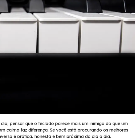
o dia, pensar que o teclado parece mais um inimigo do que um
om calma faz diferença. Se você está procurando os melhores
onversa é prática, honesta e bem próxima do dia a dia.