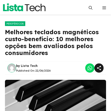
Pular
Me
para
o
conteúdo
PERIFÉRICOS
Melhores teclados magnéticos
custo-benefício: 10 melhores
opções bem avaliados pelos
consumidores
by
Lista Tech
Published On:
22/06/2026