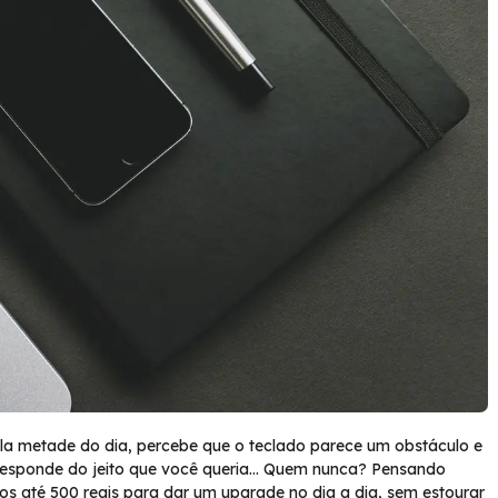
la metade do dia, percebe que o teclado parece um obstáculo e
 responde do jeito que você queria… Quem nunca? Pensando
os até 500 reais para dar um upgrade no dia a dia, sem estourar