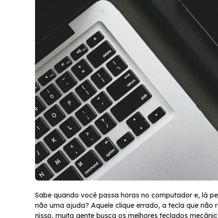
Sabe quando você passa horas no computador e, lá pe
não uma ajuda? Aquele clique errado, a tecla que não
nisso, muita gente busca os melhores teclados mecânic