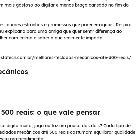
om mais gostoso ao digitar e menos braço cansado no fim do
es, nomes estranhos e promessas que parecem iguais. Respira.
e eu explicaria para uma amiga que quer sentir diferença ao
olher com calma e saber o que realmente importa.
/listatech.com.br/melhores-teclados-mecanicos-ate-300-reais/
ecânicos
500 reais: o que vale pensar
ocê digita muito, joga ou faz um pouco dos dois? Cada tipo de
teclados mecânicos até 500 reais costumam equilibrar qualidade
evita arrependimento.