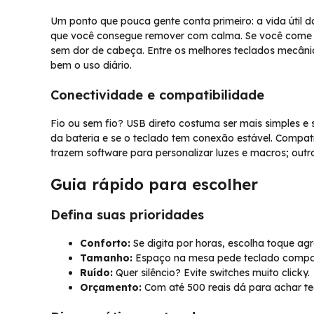
Um ponto que pouca gente conta primeiro: a vida útil d
que você consegue remover com calma. Se você come o
sem dor de cabeça. Entre os melhores teclados mecân
bem o uso diário.
Conectividade e compatibilidade
Fio ou sem fio? USB direto costuma ser mais simples e 
da bateria e se o teclado tem conexão estável. Compa
trazem software para personalizar luzes e macros; out
Guia rápido para escolher
Defina suas prioridades
Conforto:
Se digita por horas, escolha toque ag
Tamanho:
Espaço na mesa pede teclado compac
Ruído:
Quer silêncio? Evite switches muito clicky.
Orçamento:
Com até 500 reais dá para achar te