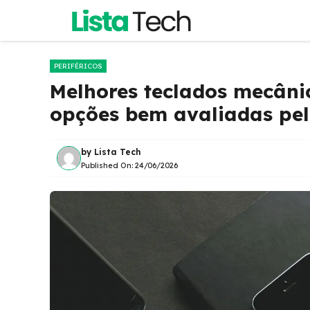
Pular
para
o
conteúdo
PERIFÉRICOS
Melhores teclados mecânic
opções bem avaliadas pe
by
Lista Tech
Published On:
24/06/2026