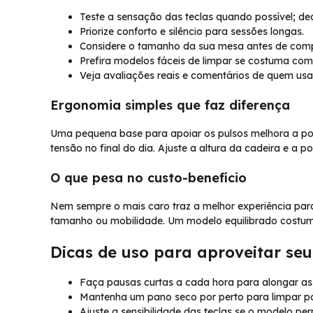
Teste a sensação das teclas quando possível; d
Priorize conforto e silêncio para sessões longas.
Considere o tamanho da sua mesa antes de comp
Prefira modelos fáceis de limpar se costuma com
Veja avaliações reais e comentários de quem usa
Ergonomia simples que faz diferença
Uma pequena base para apoiar os pulsos melhora a pos
tensão no final do dia. Ajuste a altura da cadeira e a 
O que pesa no custo-benefício
Nem sempre o mais caro traz a melhor experiência para 
tamanho ou mobilidade. Um modelo equilibrado costu
Dicas de uso para aproveitar seu
Faça pausas curtas a cada hora para alongar a
Mantenha um pano seco por perto para limpar po
Ajuste a sensibilidade das teclas se o modelo perm