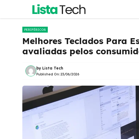
Pular
para
o
conteúdo
PERIFÉRICOS
Melhores Teclados Para E
avaliadas pelos consumid
by
Lista Tech
Published On:
23/06/2026