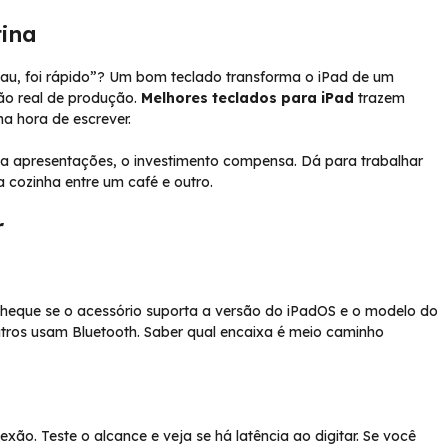
tina
uau, foi rápido”? Um bom teclado transforma o iPad de um
ão real de produção.
Melhores teclados para iPad
trazem
na hora de escrever.
ta apresentações, o investimento compensa. Dá para trabalhar
 cozinha entre um café e outro.
r
Cheque se o acessório suporta a versão do iPadOS e o modelo do
utros usam Bluetooth. Saber qual encaixa é meio caminho
xão. Teste o alcance e veja se há latência ao digitar. Se você