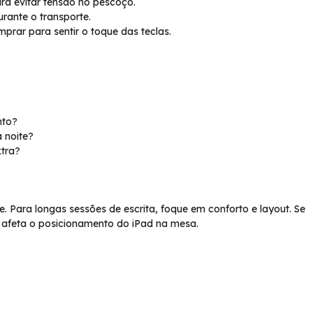
ara evitar tensão no pescoço.
rante o transporte.
mprar para sentir o toque das teclas.
nto?
à noite?
xtra?
de. Para longas sessões de escrita, foque em conforto e layout. Se
o afeta o posicionamento do iPad na mesa.