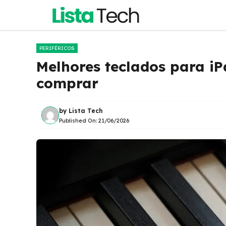
Pular
para
o
conteúdo
PERIFÉRICOS
Melhores teclados para i
comprar
by
Lista Tech
Published On:
21/06/2026