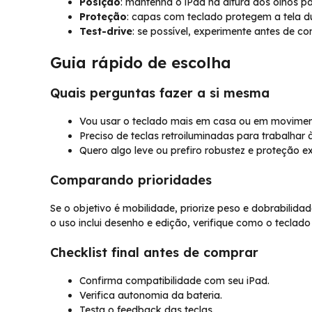
Posição
: mantenha o iPad na altura dos olhos p
Proteção
: capas com teclado protegem a tela du
Test-drive
: se possível, experimente antes de co
Guia rápido de escolha
Quais perguntas fazer a si mesma
Vou usar o teclado mais em casa ou em movime
Preciso de teclas retroiluminadas para trabalhar 
Quero algo leve ou prefiro robustez e proteção e
Comparando prioridades
Se o objetivo é mobilidade, priorize peso e dobrabilida
o uso inclui desenho e edição, verifique como o teclad
Checklist final antes de comprar
Confirma compatibilidade com seu iPad.
Verifica autonomia da bateria.
Testa o feedback das teclas.