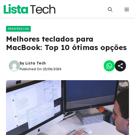
Pular
Me
para
o
conteúdo
PERIFÉRICOS
Melhores teclados para
MacBook: Top 10 ótimas opções
by
Lista Tech
Published On:
23/06/2026