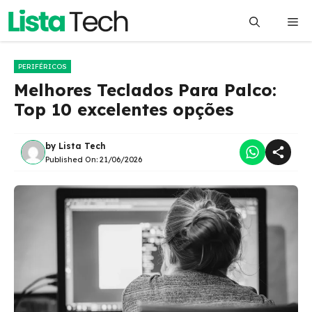
Pular
Me
para
o
conteúdo
PERIFÉRICOS
Melhores Teclados Para Palco:
Top 10 excelentes opções
by
Lista Tech
Published On:
21/06/2026