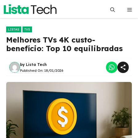
Pular
Me
para
o
conteúdo
LISTAS
TVS
Melhores TVs 4K custo-
benefício: Top 10 equilibradas
by
Lista Tech
Published On:
18/01/2026