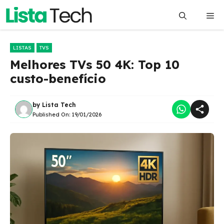
Pular
Me
para
o
conteúdo
LISTAS
TVS
Melhores TVs 50 4K: Top 10
custo-benefício
by
Lista Tech
Published On:
19/01/2026