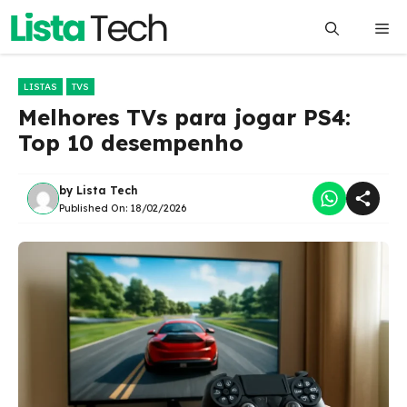
Pular
Me
para
o
conteúdo
LISTAS
TVS
Melhores TVs para jogar PS4:
Top 10 desempenho
by
Lista Tech
Published On:
18/02/2026