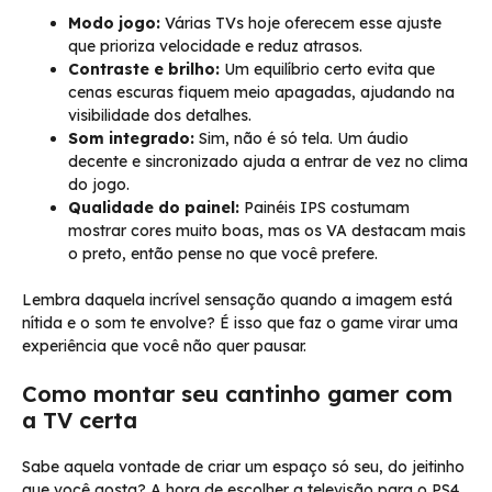
Modo jogo:
Várias TVs hoje oferecem esse ajuste
que prioriza velocidade e reduz atrasos.
Contraste e brilho:
Um equilíbrio certo evita que
cenas escuras fiquem meio apagadas, ajudando na
visibilidade dos detalhes.
Som integrado:
Sim, não é só tela. Um áudio
decente e sincronizado ajuda a entrar de vez no clima
do jogo.
Qualidade do painel:
Painéis IPS costumam
mostrar cores muito boas, mas os VA destacam mais
o preto, então pense no que você prefere.
Lembra daquela incrível sensação quando a imagem está
nítida e o som te envolve? É isso que faz o game virar uma
experiência que você não quer pausar.
Como montar seu cantinho gamer com
a TV certa
Sabe aquela vontade de criar um espaço só seu, do jeitinho
que você gosta? A hora de escolher a televisão para o PS4