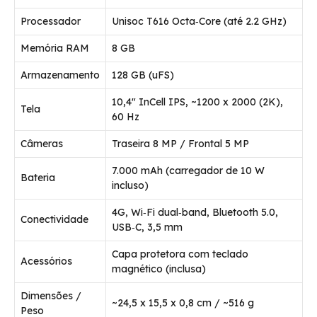
Processador
Unisoc T616 Octa‑Core (até 2.2 GHz)
Memória RAM
8 GB
Armazenamento
128 GB (uFS)
10,4″ InCell IPS, ~1200 x 2000 (2K),
Tela
60 Hz
Câmeras
Traseira 8 MP / Frontal 5 MP
7.000 mAh (carregador de 10 W
Bateria
incluso)
4G, Wi‑Fi dual‑band, Bluetooth 5.0,
Conectividade
USB‑C, 3,5 mm
Capa protetora com teclado
Acessórios
magnético (inclusa)
Dimensões /
~24,5 x 15,5 x 0,8 cm / ~516 g
Peso