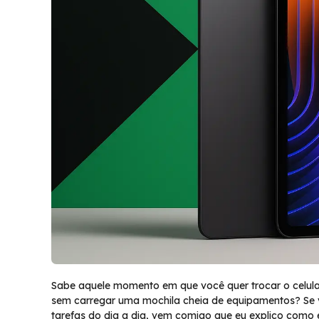
Sabe aquele momento em que você quer trocar o celular 
sem carregar uma mochila cheia de equipamentos? Se
tarefas do dia a dia, vem comigo que eu explico como ele