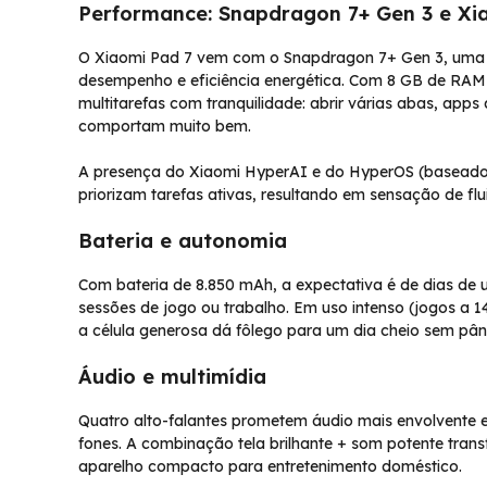
Performance: Snapdragon 7+ Gen 3 e Xi
O Xiaomi Pad 7 vem com o Snapdragon 7+ Gen 3, uma p
desempenho e eficiência energética. Com 8 GB de RAM
multitarefas com tranquilidade: abrir várias abas, app
comportam muito bem.
A presença do Xiaomi HyperAI e do HyperOS (baseado 
priorizam tarefas ativas, resultando em sensação de fl
Bateria e autonomia
Com bateria de 8.850 mAh, a expectativa é de dias de
sessões de jogo ou trabalho. Em uso intenso (jogos a 
a célula generosa dá fôlego para um dia cheio sem pân
Áudio e multimídia
Quatro alto-falantes prometem áudio mais envolvente e 
fones. A combinação tela brilhante + som potente tra
aparelho compacto para entretenimento doméstico.