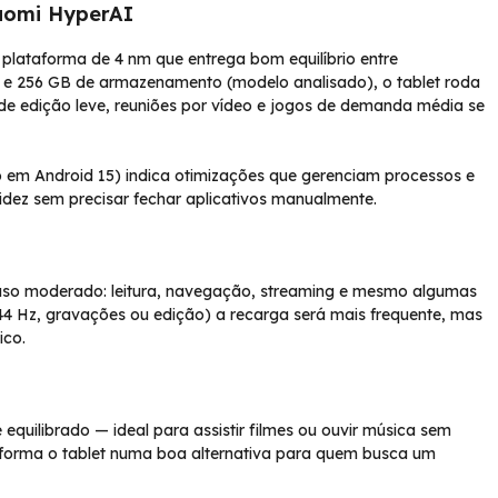
aomi HyperAI
lataforma de 4 nm que entrega bom equilíbrio entre
 e 256 GB de armazenamento (modelo analisado), o tablet roda
s de edição leve, reuniões por vídeo e jogos de demanda média se
em Android 15) indica otimizações que gerenciam processos e
uidez sem precisar fechar aplicativos manualmente.
 uso moderado: leitura, navegação, streaming e mesmo algumas
144 Hz, gravações ou edição) a recarga será mais frequente, mas
ico.
equilibrado — ideal para assistir filmes ou ouvir música sem
nsforma o tablet numa boa alternativa para quem busca um