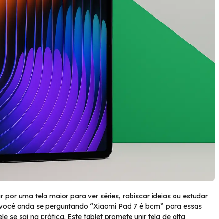
por uma tela maior para ver séries, rabiscar ideias ou estudar
 você anda se perguntando “Xiaomi Pad 7 é bom” para essas
 se sai na prática. Este tablet promete unir tela de alta