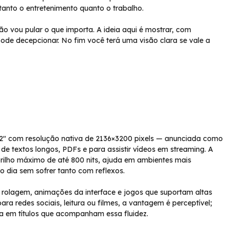
 tanto o entretenimento quanto o trabalho.
vou pular o que importa. A ideia aqui é mostrar, com
pode decepcionar. No fim você terá uma visão clara se vale a
1,2″ com resolução nativa de 2136×3200 pixels — anunciada como
a de textos longos, PDFs e para assistir vídeos em streaming. A
rilho máximo de até 800 nits, ajuda em ambientes mais
do dia sem sofrer tanto com reflexos.
: rolagem, animações da interface e jogos que suportam altas
ra redes sociais, leitura ou filmes, a vantagem é perceptível;
ia em títulos que acompanham essa fluidez.