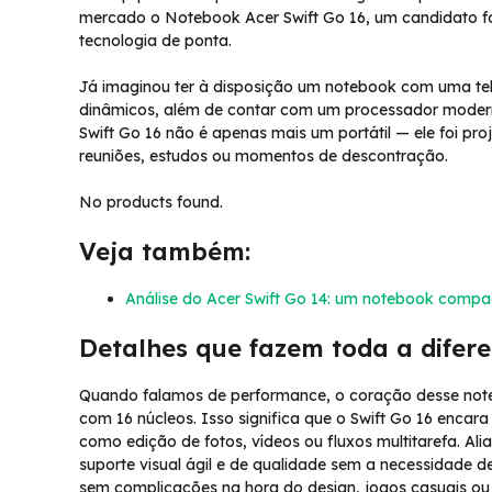
mercado o Notebook Acer Swift Go 16, um candidato f
tecnologia de ponta.
Já imaginou ter à disposição um notebook com uma tela
dinâmicos, além de contar com um processador modern
Swift Go 16 não é apenas mais um portátil — ele foi p
reuniões, estudos ou momentos de descontração.
No products found.
Veja também:
Análise do Acer Swift Go 14: um notebook compac
Detalhes que fazem toda a difere
Quando falamos de performance, o coração desse noteb
com 16 núcleos. Isso significa que o Swift Go 16 encara
como edição de fotos, vídeos ou fluxos multitarefa. Ali
suporte visual ágil e de qualidade sem a necessidade d
sem complicações na hora do design, jogos casuais ou