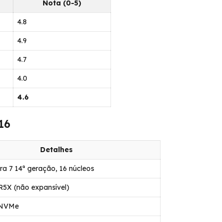
Nota (0-5)
4.8
4.9
4.7
4.0
4.6
16
Detalhes
tra 7 14ª geração, 16 núcleos
5X (não expansível)
 NVMe