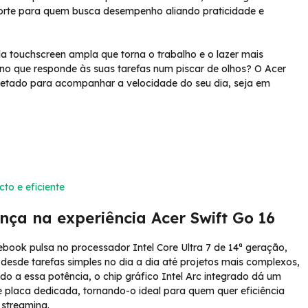
orte para quem busca desempenho aliando praticidade e
 touchscreen ampla que torna o trabalho e o lazer mais
o que responde às suas tarefas num piscar de olhos? O Acer
rojetado para acompanhar a velocidade do seu dia, seja em
to e eficiente
nça na experiência Acer Swift Go 16
ook pulsa no processador Intel Core Ultra 7 de 14ª geração,
 desde tarefas simples no dia a dia até projetos mais complexos,
ado a essa potência, o chip gráfico Intel Arc integrado dá um
e placa dedicada, tornando-o ideal para quem quer eficiência
 streaming.