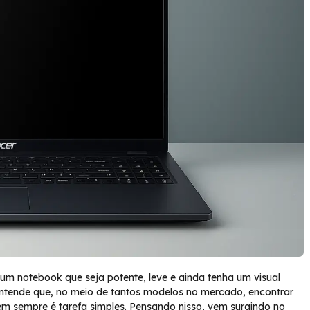
um notebook que seja potente, leve e ainda tenha um visual
ntende que, no meio de tantos modelos no mercado, encontrar
 sempre é tarefa simples. Pensando nisso, vem surgindo no