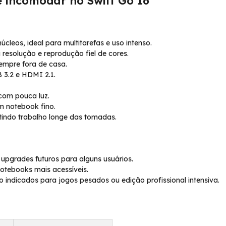
e incomodar no Swift Go 16
cleos, ideal para multitarefas e uso intenso.
resolução e reprodução fiel de cores.
sempre fora de casa.
 3.2 e HDMI 2.1.
com pouca luz.
m notebook fino.
tindo trabalho longe das tomadas.
upgrades futuros para alguns usuários.
otebooks mais acessíveis.
o indicados para jogos pesados ou edição profissional intensiva.