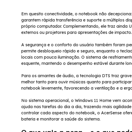
Em quesito conectividade, o notebook não decepciona:
garantem rápida transferência e suporte a múltiplos dis
próprio computador. Complementando, ele traz ainda USB
externos ou projetores para apresentações de impacto.
A segurança e o conforto do usuário também foram pens
permite desbloqueio rápido e seguro, enquanto o teclad
locais com pouca iluminação. O sistema de resfriament
esquente, mantendo o desempenho estável durante lon
Para os amantes de áudio, a tecnologia DTS traz grave
melhor tanto para ouvir músicas quanto para participa
notebook levemente, favorecendo a ventilação e a erg
No sistema operacional, o Windows 11 Home vem acompa
ajuda nas tarefas do dia a dia, trazendo mais agilidade 
controlar cada aspecto do notebook, o AcerSense ofere
bateria e monitorar a saúde do sistema.