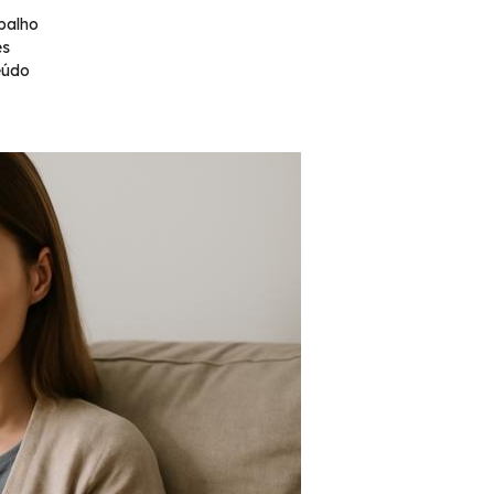
balho
es
eúdo