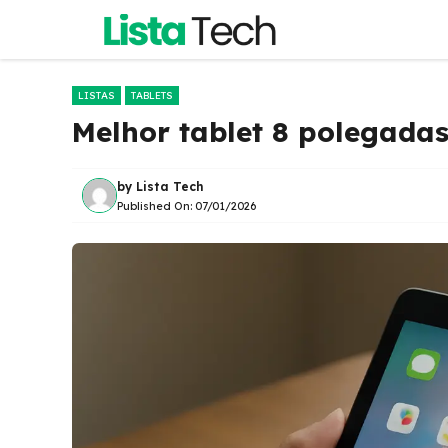
Pular
para
o
conteúdo
LISTAS
TABLETS
Melhor tablet 8 polegada
by
Lista Tech
Published On:
07/01/2026